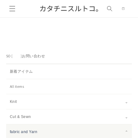
カ
コンテ
ンツに
ー
進む
ト
SO [ ]
お問い合わせ
新着アイテム
All items
⌄
Knit
⌄
Cut & Sewn
⌄
fabric and Yarn