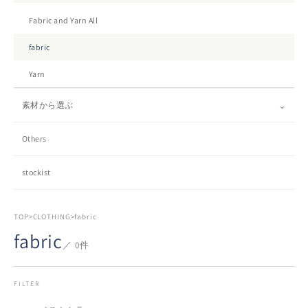
Fabric and Yarn All
fabric
Yarn
⌄
素材から選ぶ
Others
stockist
TOP
>
CLOTHING
>
fabric
fabric
／ 0件
FILTER