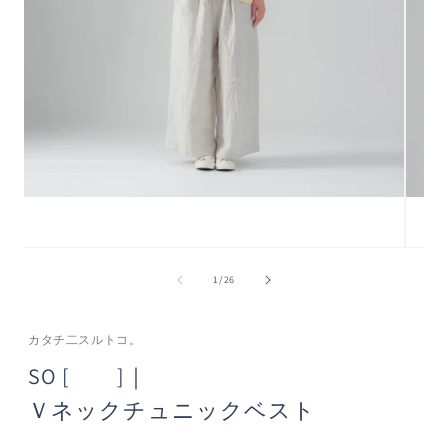
モ
モ
ー
ー
の
1
/
26
ダ
ダ
ル
ル
で
で
カタチ二スルトコ。
メ
メ
デ
デ
SO [ ]｜
ィ
ィ
ア
ア
Ｖネックチュニックベスト
(1)
(2)
を
を