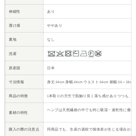
伸縮性
あり
透け感
ややあり
裏地
なし
洗濯
原産国
日本
寸法情報
身丈:64cm 身幅:64cm ウエスト:64cm 裾幅:56～58cm
商品の特徴
1本取りの天竺で肌触り良く落ち感がありつつも、
ヘンプは天然繊維の中でも特に吸湿・速乾性に優れ
素材の特性
購入の際の注意点
同商品でも、生産の過程で個体差が生じる場合があ