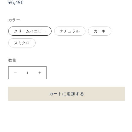
開
開
¥6,490
く
く
カラー
クリームイエロー
ナチュラル
カーキ
スミクロ
数量
数
量
SO
SO
[ ]
[ ]
｜
｜
カートに追加する
Ｖ
Ｖ
ネ
ネ
ッ
ッ
ク
ク
チ
チ
ュ
ュ