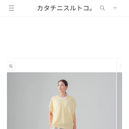
カ
コンテ
ンツに
ー
進む
ト
商品情
報にス
キップ