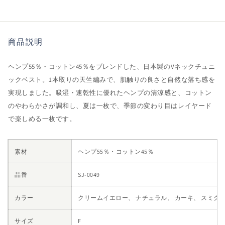
ニ
ニ
ッ
ッ
ク
ク
商品説明
ベ
ベ
ス
ス
ヘンプ55％・コットン45％をブレンドした、日本製のVネックチュニ
ト
ト
ックベスト。1本取りの天竺編みで、肌触りの良さと自然な落ち感を
の
の
実現しました。吸湿・速乾性に優れたヘンプの清涼感と、コットン
数
数
量
量
のやわらかさが調和し、夏は一枚で、季節の変わり目はレイヤード
を
を
で楽しめる一枚です。
減
増
ら
や
素材
ヘンプ55％・コットン45％
す
す
品番
SJ-0049
カラー
クリームイエロー、 ナチュラル、 カーキ、 スミク
サイズ
F